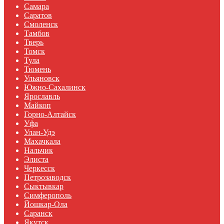
Самара
Саратов
Смоленск
Тамбов
Тверь
Томск
Тула
Тюмень
Ульяновск
Южно-Сахалинск
Ярославль
Майкоп
Горно-Алтайск
Уфа
Улан-Удэ
Махачкала
Нальчик
Элиста
Черкесск
Петрозаводск
Сыктывкар
Симферополь
Йошкар-Ола
Саранск
Якутск