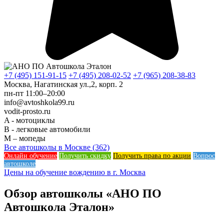
+7 (495) 151-91-15
+7 (495) 208-02-52
+7 (965) 208-38-83
Москва, Нагатинская ул.,2, корп. 2
пн-пт 11:00–20:00
info@avtoshkola99.ru
vodit-prosto.ru
A - мотоциклы
B - легковые автомобили
M – мопеды
Все автошколы в Москве (362)
Онлайн обучение
Получить скидку
Получить права по акции
Вопрос
автошколе
Цены на обучение вождению в г. Москва
Обзор автошколы «АНО ПО
Автошкола Эталон»