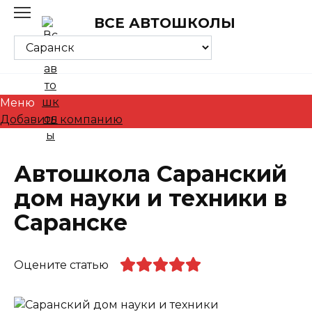
Skip
ВСЕ АВТОШКОЛЫ
to
content
Меню
Добавить компанию
Автошкола Саранский
дом науки и техники в
Саранске
Оцените статью