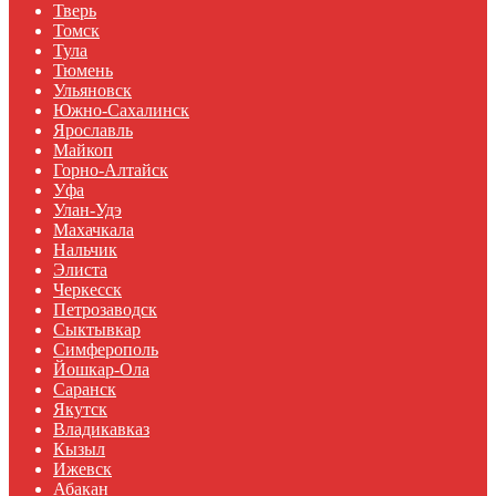
Тверь
Томск
Тула
Тюмень
Ульяновск
Южно-Сахалинск
Ярославль
Майкоп
Горно-Алтайск
Уфа
Улан-Удэ
Махачкала
Нальчик
Элиста
Черкесск
Петрозаводск
Сыктывкар
Симферополь
Йошкар-Ола
Саранск
Якутск
Владикавказ
Кызыл
Ижевск
Абакан