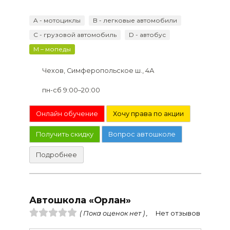
A - мотоциклы
B - легковые автомобили
C - грузовой автомобиль
D - автобус
M – мопеды
Чехов, Симферопольское ш., 4А
пн-сб 9:00–20:00
Онлайн обучение
Хочу права по акции
Получить скидку
Вопрос автошколе
Подробнее
Автошкола «Орлан»
( Пока оценок нет ) ,
Нет отзывов