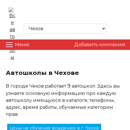
Skip
to
ВСЕ АВТОШКОЛЫ
content
Меню
Добавить компанию
Автошколы в Чехове
9
В городе Чехов работает
автошкол. Здесь вы
узнаете основную информацию про каждую
автошколу имющуюся в каталоге, телефоны,
адрес, время работы, обучаемые категории
прав.
Цены на обучение вождению в г. Чехов