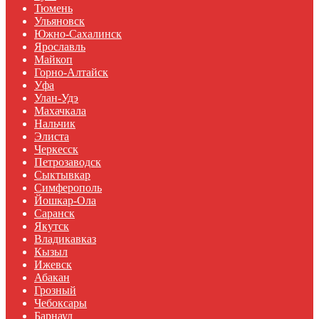
Тюмень
Ульяновск
Южно-Сахалинск
Ярославль
Майкоп
Горно-Алтайск
Уфа
Улан-Удэ
Махачкала
Нальчик
Элиста
Черкесск
Петрозаводск
Сыктывкар
Симферополь
Йошкар-Ола
Саранск
Якутск
Владикавказ
Кызыл
Ижевск
Абакан
Грозный
Чебоксары
Барнаул