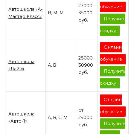
27000–
обучение
Автошкола «А-
B, M, M
35000
Мастер Класс»
Получить
руб.
скидку
Онлайн
28000–
обучение
Автошкола
A, B
30900
«Лайк»
Получить
руб.
скидку
Онлайн
от
обучение
Автошкола
A, B, C, M
24000
«Авто-1»
Получить
руб.