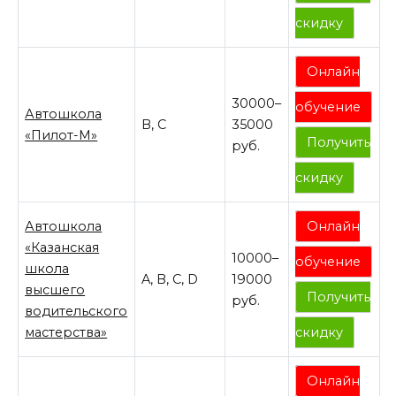
скидку
Онлайн
30000–
обучение
Автошкола
B, C
35000
«Пилот-М»
Получить
руб.
скидку
Автошкола
Онлайн
«Казанская
10000–
обучение
школа
A, B, C, D
19000
высшего
Получить
руб.
водительского
мастерства»
скидку
Онлайн