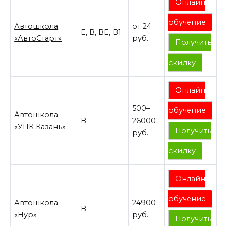
Онлайн
обучение
Автошкола
от 24
E, B, BE, В1
«АвтоСтарт»
руб.
Получить
скидку
Онлайн
500–
обучение
Автошкола
B
26000
«УПК Казань»
Получить
руб.
скидку
Онлайн
обучение
Автошкола
24900
B
«Нур»
руб.
Получить