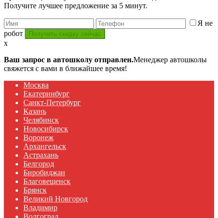
Получите лучшее предложение за 5 минут.
Я не
робот
x
Ваш запрос в автошколу отправлен.
Менеджер автошколы
свяжется с вами в ближайшее время!
Москва
Екатеринбург
Санкт-Петербург
Казань
Челябинск
Новосибирск
Воронеж
Архангельск
Астрахань
Белгород
Биробиджан
Благовещенск
Брянск
Великий Новгород
Владимир
Волгоград