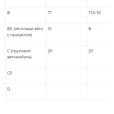
B
17
17,5-35
BE
(легковые авто
12
8
с прицепом)
C
(грузовой
20
20
автомобиль)
CE
D