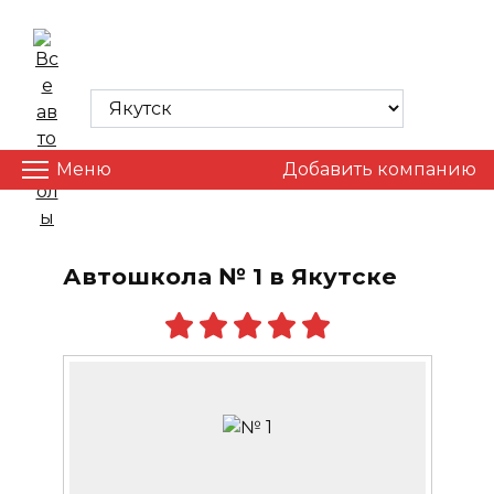
Skip
to
ВСЕ АВТОШКОЛЫ
content
Меню
Добавить компанию
Автошкола № 1 в Якутске