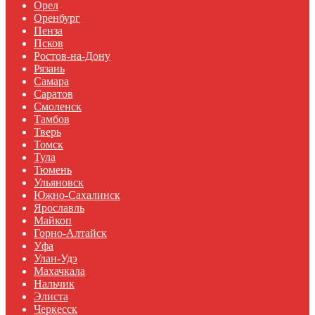
Орел
Оренбург
Пенза
Псков
Ростов-на-Дону
Рязань
Самара
Саратов
Смоленск
Тамбов
Тверь
Томск
Тула
Тюмень
Ульяновск
Южно-Сахалинск
Ярославль
Майкоп
Горно-Алтайск
Уфа
Улан-Удэ
Махачкала
Нальчик
Элиста
Черкесск