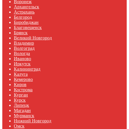
Воронеж
Архангельск
Астрахань
Белгород
Биробиджан
Благовещенск
Брянск
Великий Новгород
Владимир
Волгоград
Вологда
Иваново
Иркутск
Калининград
Калуга
Кемерово
Киров
Кострома
Курган
Курск
Липецк
Магадан
Мурманск
Нижний Новгород
Омск