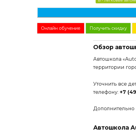
B - легковые авто
Онлайн обучение
Получить скидку
Обзор автошк
Автошкола «Auto
территории гор
Уточнить все д
телефону:
+7 (49
Дополнительно 
Автошкола Au