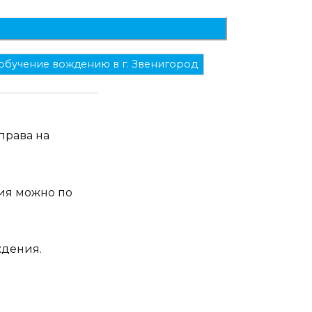
обучение вождению в г. Звенигород
права на
ия можно по
ждения.