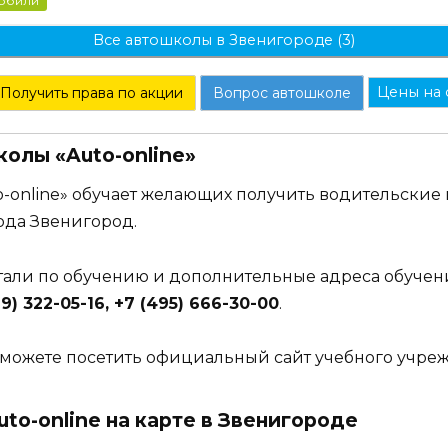
мобили
Все автошколы в Звенигороде (3)
Цены на 
Получить права по акции
Вопрос автошколе
олы «Auto-online»
-online» обучает желающих получить водительские 
ода Звенигород.
етали по обучению и дополнительные адреса обучен
9) 322-05-16, +7 (495) 666-30-00
.
можете посетить официальный сайт учебного учре
to-online на карте в Звенигороде