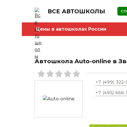
Skip
to
ВСЕ АВТОШКОЛЫ
СП
content
Цены в автошколах России
Автошкола Auto-online в З
+7 (499) 322-
+7 (495) 666