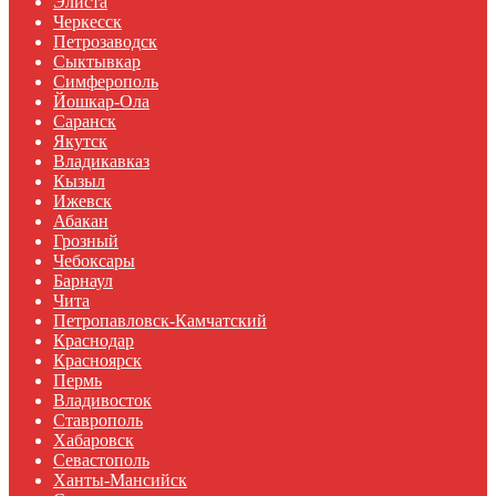
Элиста
Черкесск
Петрозаводск
Сыктывкар
Симферополь
Йошкар-Ола
Саранск
Якутск
Владикавказ
Кызыл
Ижевск
Абакан
Грозный
Чебоксары
Барнаул
Чита
Петропавловск-Камчатский
Краснодар
Красноярск
Пермь
Владивосток
Ставрополь
Хабаровск
Севастополь
Ханты-Мансийск