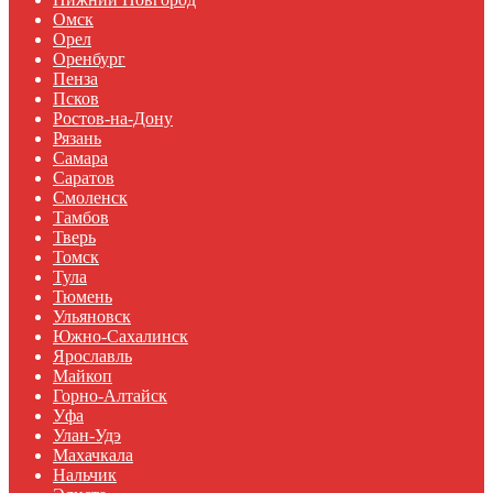
Омск
Орел
Оренбург
Пенза
Псков
Ростов-на-Дону
Рязань
Самара
Саратов
Смоленск
Тамбов
Тверь
Томск
Тула
Тюмень
Ульяновск
Южно-Сахалинск
Ярославль
Майкоп
Горно-Алтайск
Уфа
Улан-Удэ
Махачкала
Нальчик