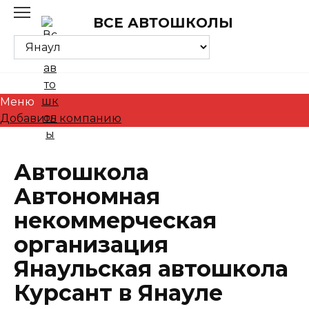
Skip
ВСЕ АВТОШКОЛЫ
to
content
Меню
Добавить компанию
Автошкола
Автономная
некоммерческая
организация
Янаульская автошкола
Курсант в Янауле