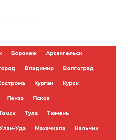
к
Воронеж
Архангельск
город
Владимир
Волгоград
Кострома
Курган
Курск
Пенза
Псков
Томск
Тула
Тюмень
Улан-Удэ
Махачкала
Нальчик