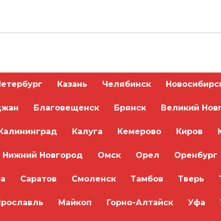
Петербург
Казань
Челябинск
Новосибирс
джан
Благовещенск
Брянск
Великий Нов
Калининград
Калуга
Кемерово
Киров
Нижний Новгород
Омск
Орел
Оренбург
а
Саратов
Смоленск
Тамбов
Тверь
Ярославль
Майкоп
Горно-Алтайск
Уфа