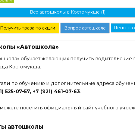
мобили
Все автошколы в Костомукше (1)
Цены на 
Получить права по акции
Вопрос автошколе
колы «Автошкола»
ошкола» обучает желающих получить водительские 
ода Костомукша.
етали по обучению и дополнительные адреса обучен
1) 525-07-57, +7 (921) 461-07-63
.
можете посетить официальный сайт учебного учре
ты автошколы