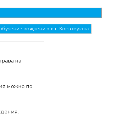
обучение вождению в г. Костомукша
права на
ия можно по
ждения.