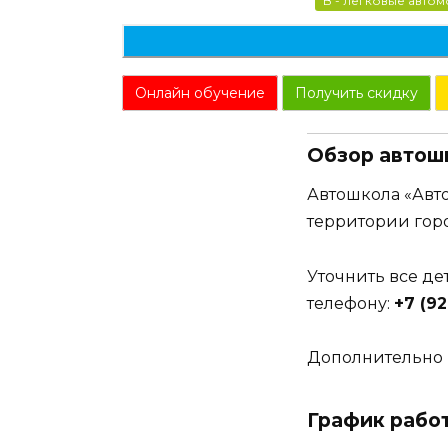
B - легковые авто
Онлайн обучение
Получить скидку
Обзор автош
Автошкола «Авт
территории гор
Уточнить все д
телефону:
+7 (92
Дополнительно 
График рабо