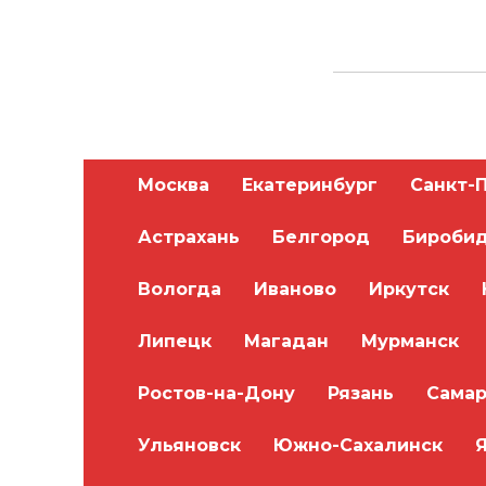
ОТЗЫВЫ О КОМПАНИИ
0
Москва
Екатеринбург
Санкт-
Астрахань
Белгород
Бироби
Добавить отзыв
Вологда
Иваново
Иркутск
Липецк
Магадан
Мурманск
Ростов-на-Дону
Рязань
Самар
Ульяновск
Южно-Сахалинск