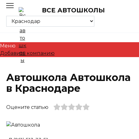
Skip
ВСЕ АВТОШКОЛЫ
to
content
Меню
Добавить компанию
Автошкола Автошкола
в Краснодаре
Оцените статью