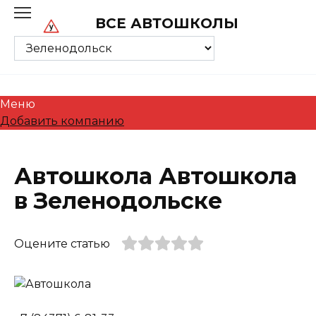
Skip
ВСЕ АВТОШКОЛЫ
to
content
Меню
Добавить компанию
Автошкола Автошкола
в Зеленодольске
Оцените статью