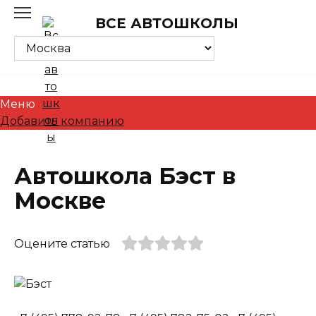
Skip
ВСЕ АВТОШКОЛЫ
to
content
Меню
Добавить компанию
Автошкола Бэст в
Москве
Оцените статью