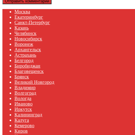
Москва
Екатеринбург
Санкт-Петербург
Казань
Челябинск
Новосибирск
Воронеж
Архангельск
Астрахань
Белгород
Биробиджан
Благовещенск
Брянск
Великий Новгород
Владимир
Волгоград
Вологда
Иваново
Иркутск
Калининград
Калуга
Кемерово
Киров