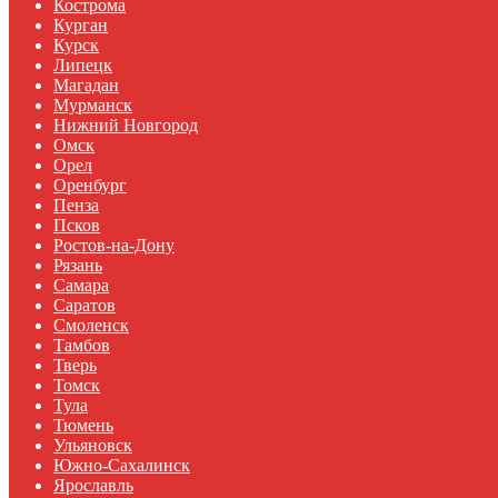
Кострома
Курган
Курск
Липецк
Магадан
Мурманск
Нижний Новгород
Омск
Орел
Оренбург
Пенза
Псков
Ростов-на-Дону
Рязань
Самара
Саратов
Смоленск
Тамбов
Тверь
Томск
Тула
Тюмень
Ульяновск
Южно-Сахалинск
Ярославль