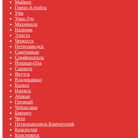
Майкоп
Горно-Алтайск
Уфа
Улан-Удэ
Махачкала
Нальчик
Элиста
Черкесск
Петрозаводск
Сыктывкар
Симферополь
Йошкар-Ола
Саранск
Якутск
Владикавказ
Кызыл
Ижевск
Абакан
Грозный
Чебоксары
Барнаул
Чита
Петропавловск-Камчатский
Краснодар
Красноярск