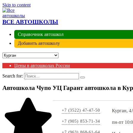
Skip to content
ВСЕ АВТОШКОЛЫ
Справочник автошкол
Добавить автошколу
Цены в автошколах России
Search for:
Автошкола Чупо УЦ Гарант автошкола в Кур
+7 (3522) 47-47-50
Курган, 4
+7 (905) 853-71-34
пн-пт 10:0
+7 (963) 868-61-64