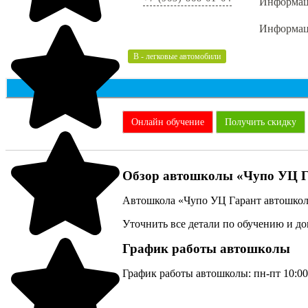
Информаци
Информаци
B - легковые автомобили
Онлайн обучение
Получить скидку
Обзор автошколы «Чупо УЦ Г
Автошкола «Чупо УЦ Гарант автошкола
Уточнить все детали по обучению и д
График работы автошколы
График работы автошколы: пн-пт 10:00–