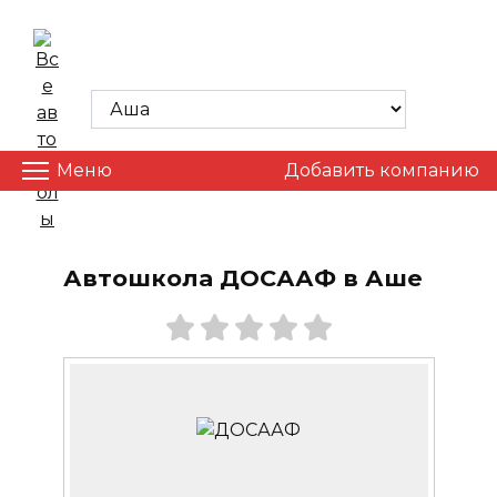
Skip
to
ВСЕ АВТОШКОЛЫ
content
Меню
Добавить компанию
Автошкола ДОСААФ в Аше