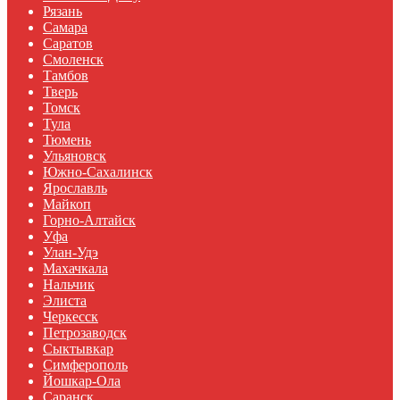
Рязань
Самара
Саратов
Смоленск
Тамбов
Тверь
Томск
Тула
Тюмень
Ульяновск
Южно-Сахалинск
Ярославль
Майкоп
Горно-Алтайск
Уфа
Улан-Удэ
Махачкала
Нальчик
Элиста
Черкесск
Петрозаводск
Сыктывкар
Симферополь
Йошкар-Ола
Саранск