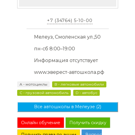
+7 (34764) 5-10-00
Мелеуз, Смоленская ул.,50
пн-сб 8:00–19:00
Информация отсутствует
www.эверест-автошкола.рф
A - мотоциклы
B - легковые автомобили
C - грузовой автомобиль
D - автобус
Все автошколы в Мелеузе (2)
Онлайн обучение
Получить скидку
Получить права по акции
Вопрос