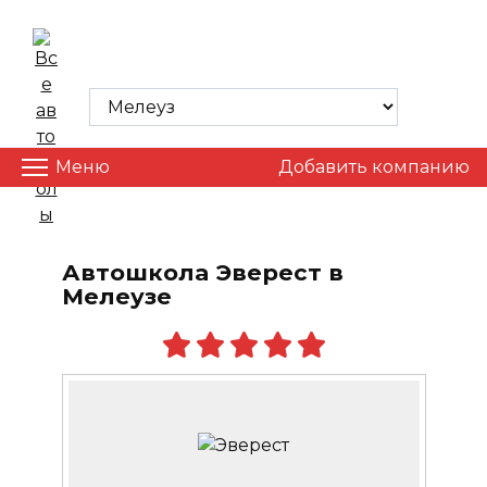
Skip
to
ВСЕ АВТОШКОЛЫ
content
Меню
Добавить компанию
Автошкола Эверест в
Мелеузе