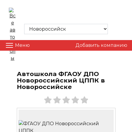
Skip
to
ВСЕ АВТОШКОЛЫ
content
Меню
Добавить компанию
Автошкола ФГАОУ ДПО
Новороссийский ЦППК в
Новороссийске