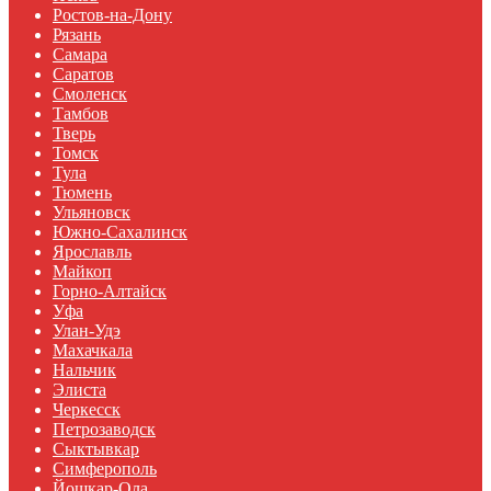
Ростов-на-Дону
Рязань
Самара
Саратов
Смоленск
Тамбов
Тверь
Томск
Тула
Тюмень
Ульяновск
Южно-Сахалинск
Ярославль
Майкоп
Горно-Алтайск
Уфа
Улан-Удэ
Махачкала
Нальчик
Элиста
Черкесск
Петрозаводск
Сыктывкар
Симферополь
Йошкар-Ола