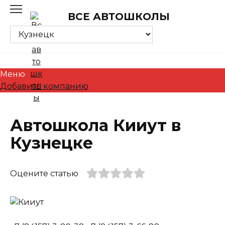
Skip
ВСЕ АВТОШКОЛЫ
to
content
Меню
Добавить компанию
Автошкола Кииут в
Кузнецке
Оцените статью