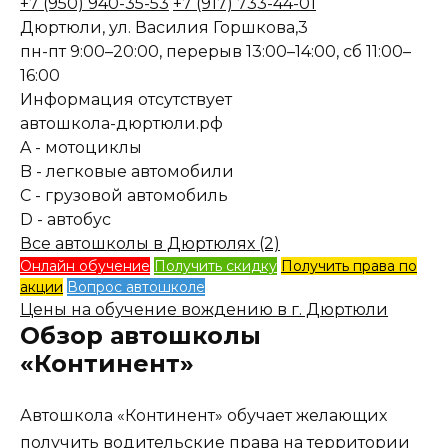
+7 (950) 940-35-53
+7 (917) 733-44-01
Дюртюли, ул. Василия Горшкова,3
пн-пт 9:00–20:00, перерыв 13:00–14:00, сб 11:00–
16:00
Информация отсутствует
автошкола-дюртюли.рф
A - мотоциклы
B - легковые автомобили
C - грузовой автомобиль
D - автобус
Все автошколы в Дюртюлях (2)
Онлайн обучение
Получить скидку
Получить права по
акции
Вопрос автошколе
Цены на обучение вождению в г. Дюртюли
Обзор автошколы
«Континент»
Автошкола «Континент» обучает желающих
получить водительские права на территории