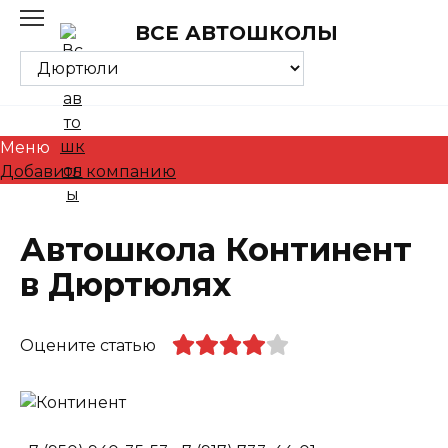
Skip
ВСЕ АВТОШКОЛЫ
to
content
Меню
Добавить компанию
Автошкола Континент
в Дюртюлях
Оцените статью