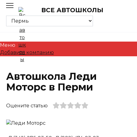
Skip
ВСЕ АВТОШКОЛЫ
to
content
Меню
Добавить компанию
Автошкола Леди
Моторс в Перми
Оцените статью