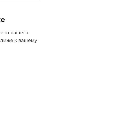
ке
е от вашего
 ближе к вашему