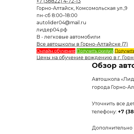
+7 (38822) 4-72-13
Горно-Алтайск, Комсомольская ул.,9
пн-сб 8:00–18:00
autolider04@mail.ru
лидер04.рф
B - легковые автомобили
Все автошколы в Горно-Алтайске (7)
Онлайн обучение
Получить скидку
Получить
Цены на обучение вождению в г. Гор
Обзор ав
Автошкола «Лид
города Горно-Ал
Уточнить все д
телефону:
+7 (38
Дополнительно 