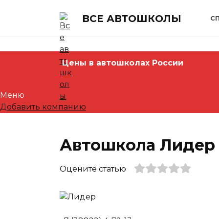
Skip
to
ВСЕ АВТОШКОЛЫ
С
content
Цены в автошколах России
Меню
Добавить компанию
Автошкола Лидер 
Оцените статью