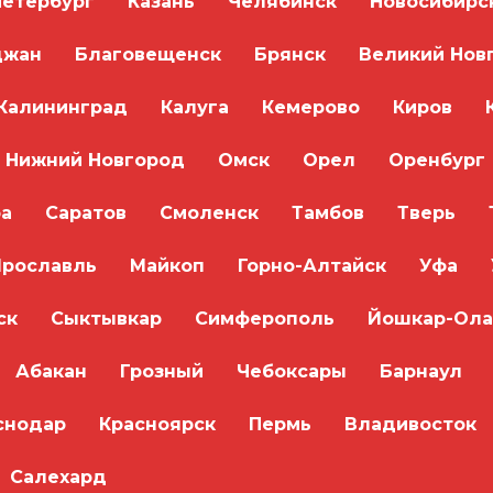
Петербург
Казань
Челябинск
Новосибирс
джан
Благовещенск
Брянск
Великий Нов
Калининград
Калуга
Кемерово
Киров
 этом браузере для последующих моих комментариев.
Нижний Новгород
Омск
Орел
Оренбург
а
Саратов
Смоленск
Тамбов
Тверь
Ярославль
Майкоп
Горно-Алтайск
Уфа
ск
Сыктывкар
Симферополь
Йошкар-Ола
я + скидка до 30%!
сте! Получите лучшее предложение за 5 минут.
Абакан
Грозный
Чебоксары
Барнаул
Я не робот
снодар
Красноярск
Пермь
Владивосток
ошколы свяжется с вами в ближайшее время!
Салехард