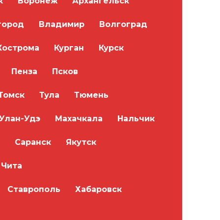
к
Воронеж
Архангельск
город
Владимир
Волгоград
Кострома
Курган
Курск
Пенза
Псков
Томск
Тула
Тюмень
Улан-Удэ
Махачкала
Нальчик
Саранск
Якутск
Чита
Ставрополь
Хабаровск