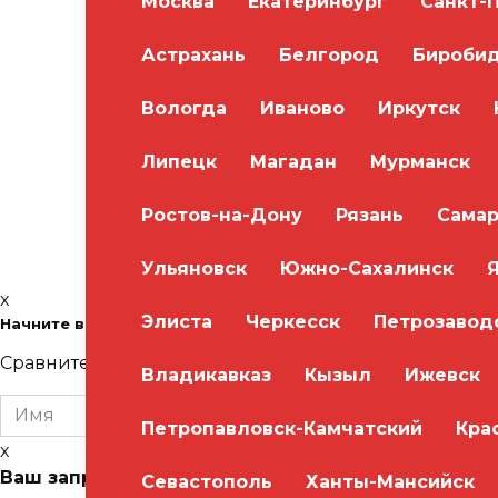
Москва
Екатеринбург
Санкт-
Астрахань
Белгород
Бироби
Вологда
Иваново
Иркутск
Сохранить моё имя, email и адрес сайта в
Липецк
Магадан
Мурманск
Ростов-на-Дону
Рязань
Самар
Ульяновск
Южно-Сахалинск
x
Элиста
Черкесск
Петрозавод
Начните водить уже через месяц! Бесплатная консультаци
Сравните цены и условия всех автошкол в одном ме
Владикавказ
Кызыл
Ижевск
Петропавловск-Камчатский
Кра
x
Ваш запрос в автошколу отправлен.
Менеджер авт
Севастополь
Ханты-Мансийск