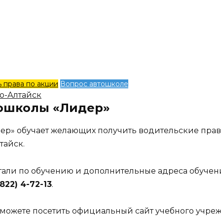
 права по акции
Вопрос автошколе
но-Алтайск
тошколы «Лидер»
ер» обучает желающих получить водительские прав
тайск.
етали по обучению и дополнительные адреса обучен
822) 4-72-13
.
можете посетить официальный сайт учебного учре