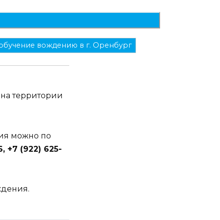
обучение вождению в г. Оренбург
 на территории
ия можно по
, +7 (922) 625-
ждения.