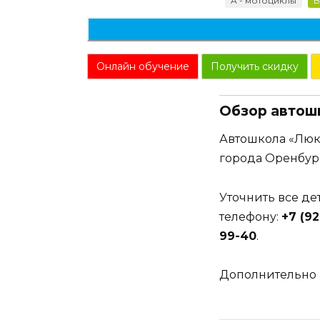
A - мотоциклы
B
Онлайн обучение
Получить скидку
Обзор автош
Автошкола «Люк
города Оренбур
Уточнить все д
телефону:
+7 (92
99-40
.
Дополнительно 