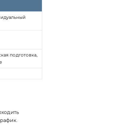
ивидуальный
кая подготовка,
е
роходить
график.