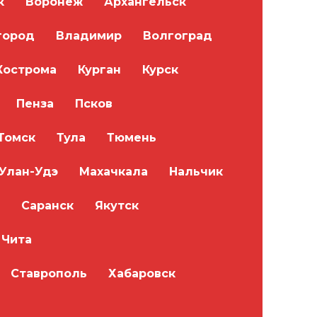
к
Воронеж
Архангельск
город
Владимир
Волгоград
Кострома
Курган
Курск
Пенза
Псков
Томск
Тула
Тюмень
Улан-Удэ
Махачкала
Нальчик
Саранск
Якутск
Чита
Ставрополь
Хабаровск