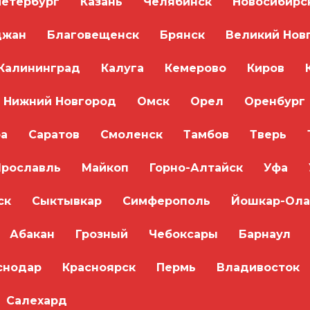
Петербург
Казань
Челябинск
Новосибирс
джан
Благовещенск
Брянск
Великий Нов
Калининград
Калуга
Кемерово
Киров
Нижний Новгород
Омск
Орел
Оренбург
а
Саратов
Смоленск
Тамбов
Тверь
Ярославль
Майкоп
Горно-Алтайск
Уфа
ск
Сыктывкар
Симферополь
Йошкар-Ола
Абакан
Грозный
Чебоксары
Барнаул
снодар
Красноярск
Пермь
Владивосток
Салехард