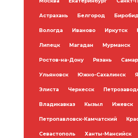
Москва
Екатеринбург
Санкт-
Астрахань
Белгород
Бироби
Вологда
Иваново
Иркутск
Липецк
Магадан
Мурманск
Ростов-на-Дону
Рязань
Самар
Ульяновск
Южно-Сахалинск
Элиста
Черкесск
Петрозавод
Владикавказ
Кызыл
Ижевск
Петропавловск-Камчатский
Кра
Севастополь
Ханты-Мансийск