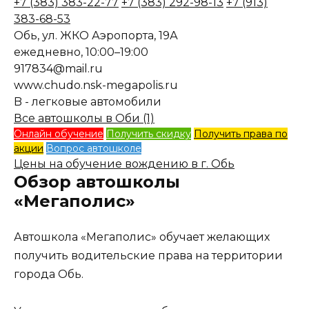
+7 (383) 383-22-77
+7 (383) 292-98-13
+7 (913)
383-68-53
Обь, ул. ЖКО Аэропорта, 19А
ежедневно, 10:00–19:00
917834@mail.ru
www.chudo.nsk-megapolis.ru
B - легковые автомобили
Все автошколы в Оби (1)
Онлайн обучение
Получить скидку
Получить права по
акции
Вопрос автошколе
Цены на обучение вождению в г. Обь
Обзор автошколы
«Мегаполис»
Автошкола «Мегаполис» обучает желающих
получить водительские права на территории
города Обь.