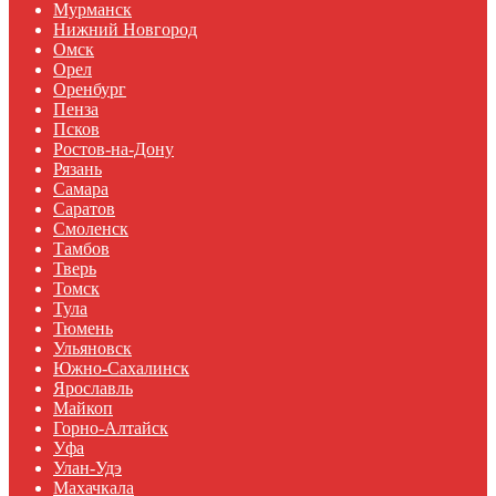
Мурманск
Нижний Новгород
Омск
Орел
Оренбург
Пенза
Псков
Ростов-на-Дону
Рязань
Самара
Саратов
Смоленск
Тамбов
Тверь
Томск
Тула
Тюмень
Ульяновск
Южно-Сахалинск
Ярославль
Майкоп
Горно-Алтайск
Уфа
Улан-Удэ
Махачкала