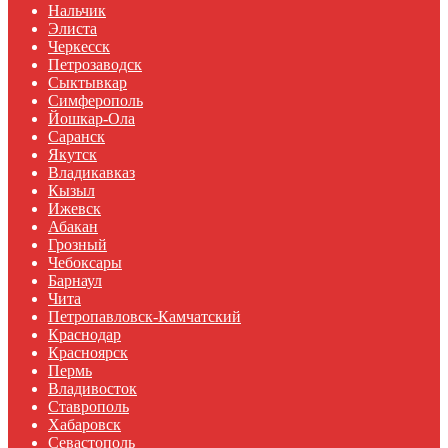
Нальчик
Элиста
Черкесск
Петрозаводск
Сыктывкар
Симферополь
Йошкар-Ола
Саранск
Якутск
Владикавказ
Кызыл
Ижевск
Абакан
Грозный
Чебоксары
Барнаул
Чита
Петропавловск-Камчатский
Краснодар
Красноярск
Пермь
Владивосток
Ставрополь
Хабаровск
Севастополь