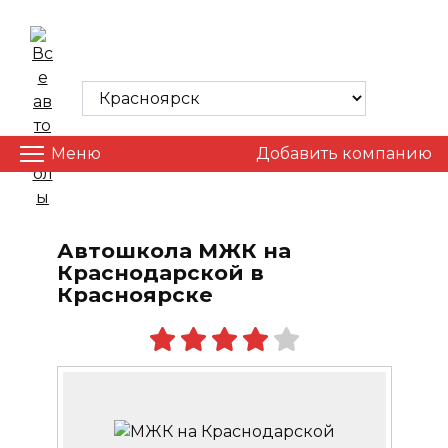
Skip
to
ВСЕ АВТОШКОЛЫ
content
Меню
Добавить компанию
Автошкола МЖК на
Краснодарской в
Красноярске