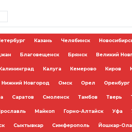
Петербург
Казань
Челябинск
Новосибирс
джан
Благовещенск
Брянск
Великий Нов
Калининград
Калуга
Кемерово
Киров
 этом браузере для последующих моих комментариев.
Нижний Новгород
Омск
Орел
Оренбург
а
Саратов
Смоленск
Тамбов
Тверь
Ярославль
Майкоп
Горно-Алтайск
Уфа
ск
Сыктывкар
Симферополь
Йошкар-Ола
я + скидка до 30%!