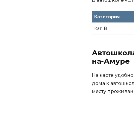
В автошколе «Onl
Категория
Кат. B
Автошкола 
на-Амуре
На карте удобно
дома к автошкол
месту проживан