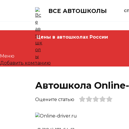
Skip
to
ВСЕ АВТОШКОЛЫ
С
content
Цены в автошколах России
Меню
Добавить компанию
Автошкола Online-
Оцените статью