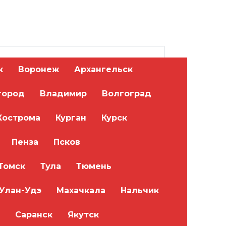
к
Воронеж
Архангельск
город
Владимир
Волгоград
Кострома
Курган
Курск
Пенза
Псков
Томск
Тула
Тюмень
Улан-Удэ
Махачкала
Нальчик
Саранск
Якутск