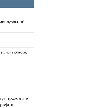
дивидуальный
терном классе,
огут проходить
график.