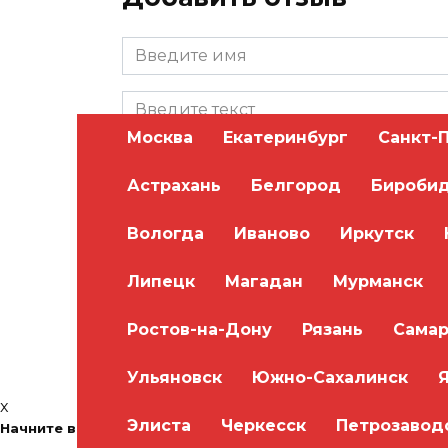
Москва
Екатеринбург
Санкт-
Астрахань
Белгород
Бироби
Вологда
Иваново
Иркутск
Сохранить моё имя, email и адрес сайта в
Липецк
Магадан
Мурманск
Ростов-на-Дону
Рязань
Самар
Ульяновск
Южно-Сахалинск
x
Элиста
Черкесск
Петрозавод
Начните водить уже через месяц! Бесплатная консультаци