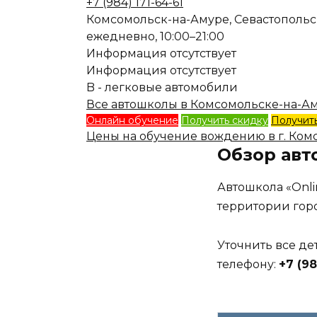
+7 (984) 171-64-61
Комсомольск-на-Амуре, Севастопольск
ежедневно, 10:00–21:00
Информация отсутствует
Информация отсутствует
B - легковые автомобили
Все автошколы в Комсомольске-на-Аму
Онлайн обучение
Получить скидку
Получить
Цены на обучение вождению в г. Ком
Обзор авт
Автошкола «Onli
территории гор
Уточнить все д
телефону:
+7 (98