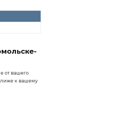
омольске-
е от вашего
 ближе к вашему