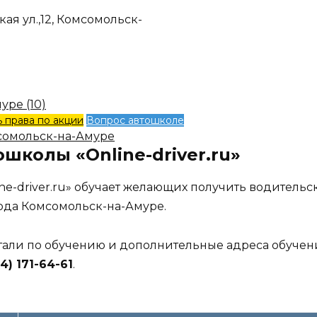
ая ул.,12, Комсомольск-
ре (10)
 права по акции
Вопрос автошколе
сомольск-на-Амуре
ошколы «Online-driver.ru»
ne-driver.ru» обучает желающих получить водительс
ода Комсомольск-на-Амуре.
етали по обучению и дополнительные адреса обучен
4) 171-64-61
.