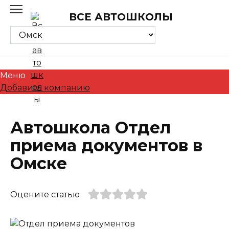
Skip
ВСЕ АВТОШКОЛЫ
to
content
Меню
Добавить компанию
Автошкола Отдел
приема документов в
Омске
Оцените статью