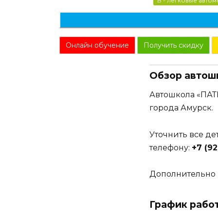
B - легковые авто
Онлайн обучение
Получить скидку
Обзор автош
Автошкола «ПАТ
города Амурск.
Уточнить все д
телефону:
+7 (9
Дополнительно 
График рабо