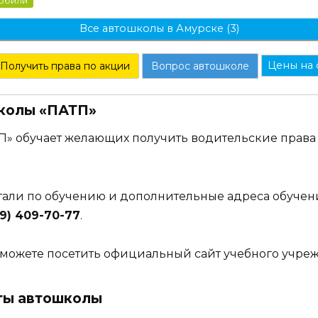
мобили
Все автошколы в Амурске (3)
Цены на 
Получить права по акции
Вопрос автошколе
колы «ПАТП»
П» обучает желающих получить водительские права
етали по обучению и дополнительные адреса обучен
29) 409-70-77
.
можете посетить официальный сайт учебного учре
ты автошколы