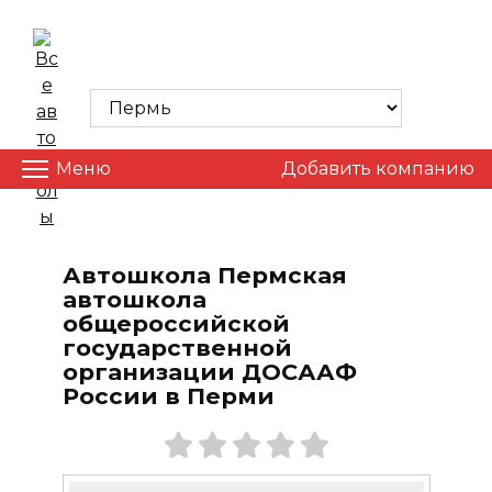
Skip
to
ВСЕ АВТОШКОЛЫ
content
Меню
Добавить компанию
Автошкола Пермская
автошкола
общероссийской
государственной
организации ДОСААФ
России в Перми