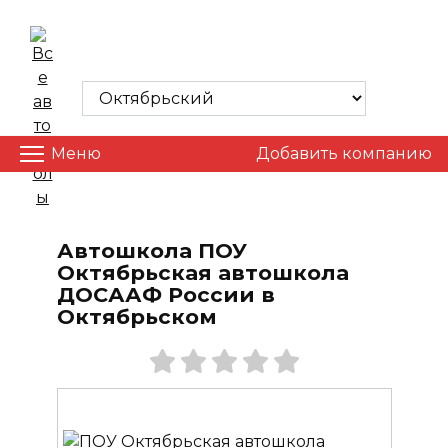
Skip
to
ВСЕ АВТОШКОЛЫ
content
Меню
Добавить компанию
Автошкола ПОУ
Октябрьская автошкола
ДОСААФ России в
Октябрьском