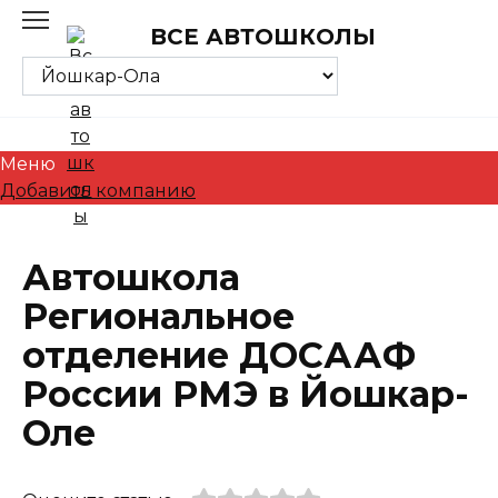
Skip
ВСЕ АВТОШКОЛЫ
to
content
Меню
Добавить компанию
Автошкола
Региональное
отделение ДОСААФ
России РМЭ в Йошкар-
Оле