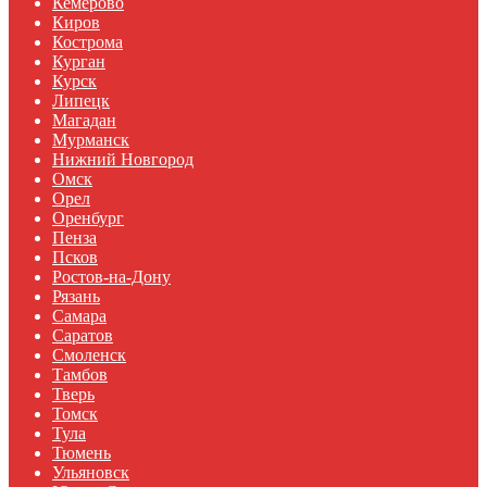
Кемерово
Киров
Кострома
Курган
Курск
Липецк
Магадан
Мурманск
Нижний Новгород
Омск
Орел
Оренбург
Пенза
Псков
Ростов-на-Дону
Рязань
Самара
Саратов
Смоленск
Тамбов
Тверь
Томск
Тула
Тюмень
Ульяновск