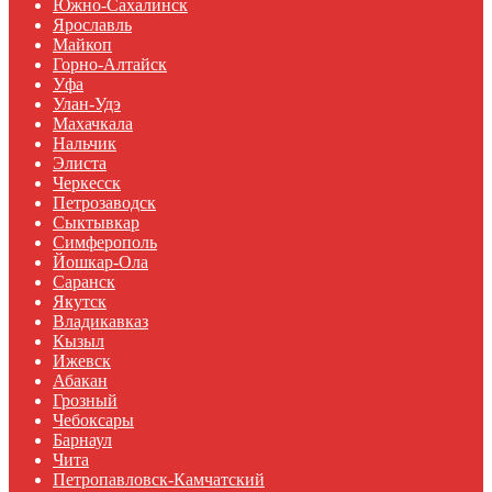
Южно-Сахалинск
Ярославль
Майкоп
Горно-Алтайск
Уфа
Улан-Удэ
Махачкала
Нальчик
Элиста
Черкесск
Петрозаводск
Сыктывкар
Симферополь
Йошкар-Ола
Саранск
Якутск
Владикавказ
Кызыл
Ижевск
Абакан
Грозный
Чебоксары
Барнаул
Чита
Петропавловск-Камчатский