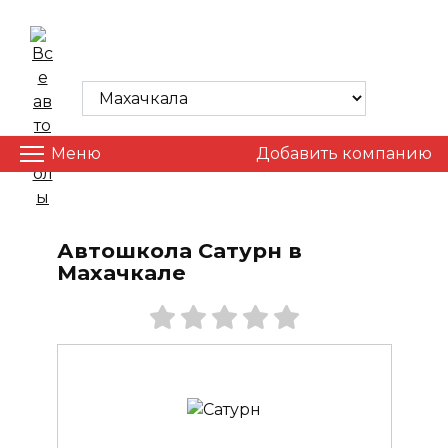
Skip
to
ВСЕ АВТОШКОЛЫ
content
Меню
Добавить компанию
Автошкола Сатурн в
Махачкале