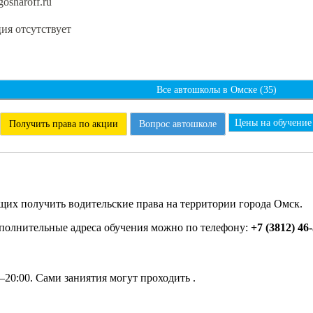
osharoff.ru
я отсутствует
Все автошколы в Омске (35)
Цены на обучение
Получить права по акции
Вопрос автошколе
»
их получить водительские права на территории города Омск.
ополнительные адреса обучения можно по телефону:
+7 (3812) 46-
–20:00. Сами заниятия могут проходить .