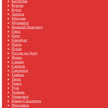
Кострома
Курган
Курск
Липецк
Магадан
Мурманск
Нижний Новгород
Омск
Орел
Оренбург
Пенза
Псков
Ростов-на-Дону
Рязань
Самара
Саратов
Смоленск
Тамбов
Тверь
Томск
Тула
Тюмень
Ульяновск
Южно-Сахалинск
Ярославль