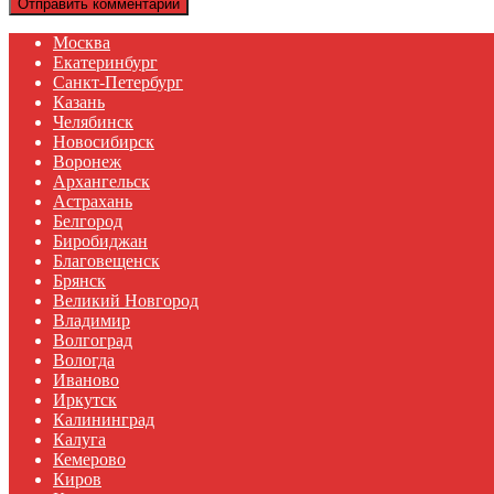
Москва
Екатеринбург
Санкт-Петербург
Казань
Челябинск
Новосибирск
Воронеж
Архангельск
Астрахань
Белгород
Биробиджан
Благовещенск
Брянск
Великий Новгород
Владимир
Волгоград
Вологда
Иваново
Иркутск
Калининград
Калуга
Кемерово
Киров