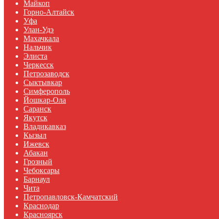
Майкоп
Горно-Алтайск
Уфа
Улан-Удэ
Махачкала
Нальчик
Элиста
Черкесск
Петрозаводск
Сыктывкар
Симферополь
Йошкар-Ола
Саранск
Якутск
Владикавказ
Кызыл
Ижевск
Абакан
Грозный
Чебоксары
Барнаул
Чита
Петропавловск-Камчатский
Краснодар
Красноярск