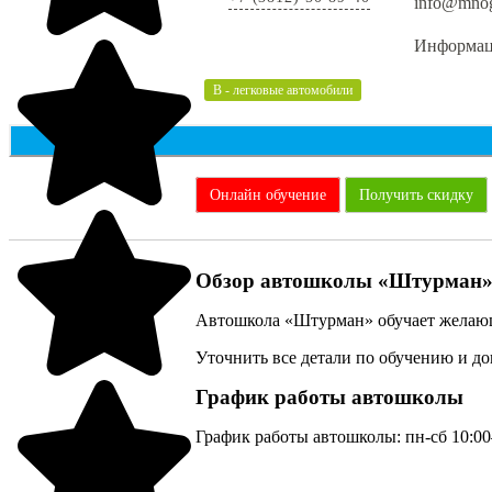
info@mnog
Информаци
B - легковые автомобили
Онлайн обучение
Получить скидку
Обзор автошколы «Штурман
Автошкола «Штурман» обучает желающ
Уточнить все детали по обучению и д
График работы автошколы
График работы автошколы: пн-сб 10:00