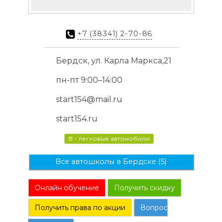
+7 (38341) 2-70-86
Бердск, ул. Карла Маркса,21
пн-пт 9:00–14:00
start154@mail.ru
start154.ru
B - легковые автомобили
Все автошколы в Бердске (5)
Онлайн обучение
Получить скидку
Получить права по акции
Вопрос