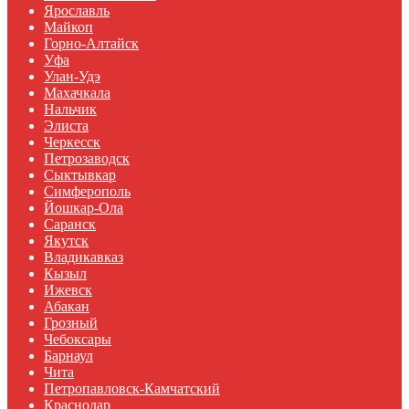
Ярославль
Майкоп
Горно-Алтайск
Уфа
Улан-Удэ
Махачкала
Нальчик
Элиста
Черкесск
Петрозаводск
Сыктывкар
Симферополь
Йошкар-Ола
Саранск
Якутск
Владикавказ
Кызыл
Ижевск
Абакан
Грозный
Чебоксары
Барнаул
Чита
Петропавловск-Камчатский
Краснодар