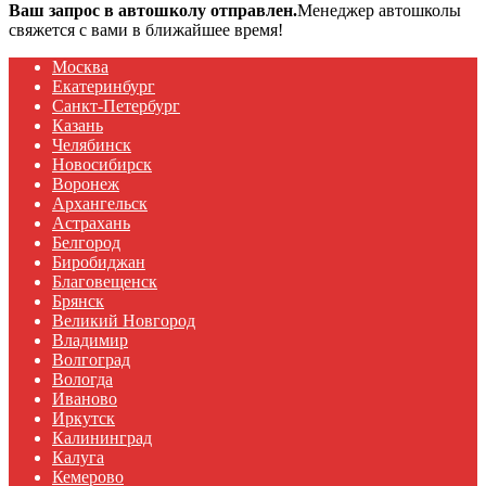
Ваш запрос в автошколу отправлен.
Менеджер автошколы
свяжется с вами в ближайшее время!
Москва
Екатеринбург
Санкт-Петербург
Казань
Челябинск
Новосибирск
Воронеж
Архангельск
Астрахань
Белгород
Биробиджан
Благовещенск
Брянск
Великий Новгород
Владимир
Волгоград
Вологда
Иваново
Иркутск
Калининград
Калуга
Кемерово