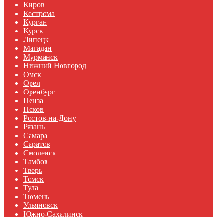
Киров
Кострома
Курган
Курск
Липецк
Магадан
Мурманск
Нижний Новгород
Омск
Орел
Оренбург
Пенза
Псков
Ростов-на-Дону
Рязань
Самара
Саратов
Смоленск
Тамбов
Тверь
Томск
Тула
Тюмень
Ульяновск
Южно-Сахалинск