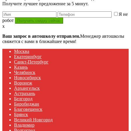
Получите лучшее предложение за 5 минут.
Я не
робот
x
Ваш запрос в автошколу отправлен.
Менеджер автошколы
свяжется с вами в ближайшее время!
Москва
Екатеринбург
Санкт-Петербург
Казань
Челябинск
Новосибирск
Воронеж
Архангельск
Астрахань
Белгород
Биробиджан
Благовещенск
Брянск
Великий Новгород
Владимир
Волгоград