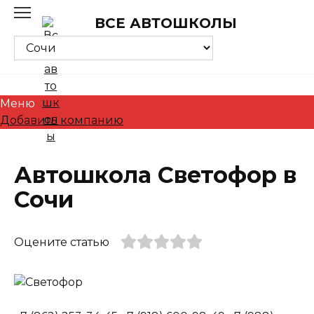
Skip
ВСЕ АВТОШКОЛЫ
to
content
Меню
Добавить компанию
Автошкола Светофор в
Сочи
Оцените статью