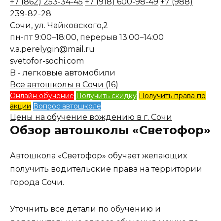
+7 (862) 253-34-45
+7 (918) 600-98-49
+7 (988)
239-82-28
Сочи, ул. Чайковского,2
пн-пт 9:00–18:00, перерыв 13:00–14:00
v.a.perelygin@mail.ru
svetofor-sochi.com
B - легковые автомобили
Все автошколы в Сочи (16)
Онлайн обучение
Получить скидку
Получить права по
акции
Вопрос автошколе
Цены на обучение вождению в г. Сочи
Обзор автошколы «Светофор»
Автошкола «Светофор» обучает желающих
получить водительские права на территории
города Сочи.
Уточнить все детали по обучению и