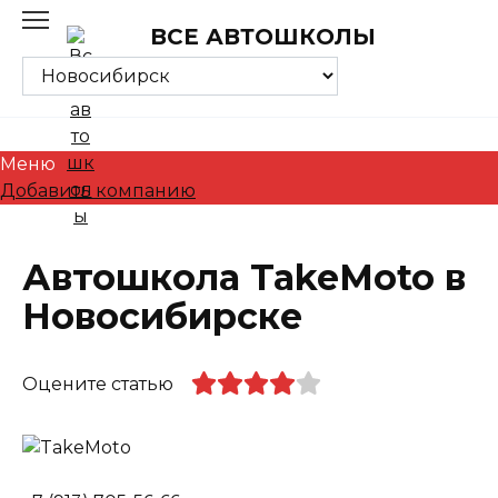
Skip
ВСЕ АВТОШКОЛЫ
to
content
Меню
Добавить компанию
Автошкола TakeMoto в
Новосибирске
Оцените статью