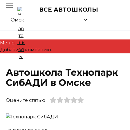
Skip
ВСЕ АВТОШКОЛЫ
to
content
Меню
Добавить компанию
Автошкола Технопарк
СибАДИ в Омске
Оцените статью