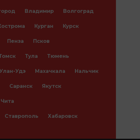
город
Владимир
Волгоград
Кострома
Курган
Курск
Пенза
Псков
Томск
Тула
Тюмень
Улан-Удэ
Махачкала
Нальчик
Саранск
Якутск
Чита
Ставрополь
Хабаровск