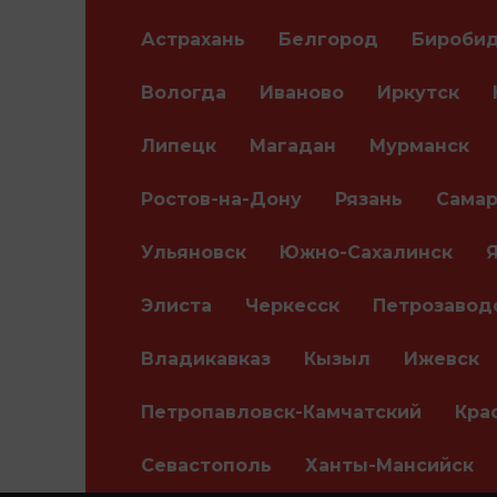
Астрахань
Белгород
Бироби
Вологда
Иваново
Иркутск
Липецк
Магадан
Мурманск
Ростов-на-Дону
Рязань
Самар
Ульяновск
Южно-Сахалинск
Элиста
Черкесск
Петрозавод
Владикавказ
Кызыл
Ижевск
Петропавловск-Камчатский
Кра
Севастополь
Ханты-Мансийск