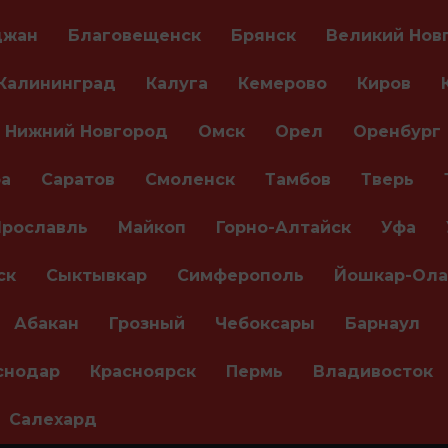
джан
Благовещенск
Брянск
Великий Нов
Калининград
Калуга
Кемерово
Киров
Нижний Новгород
Омск
Орел
Оренбург
а
Саратов
Смоленск
Тамбов
Тверь
Ярославль
Майкоп
Горно-Алтайск
Уфа
ск
Сыктывкар
Симферополь
Йошкар-Ола
Абакан
Грозный
Чебоксары
Барнаул
снодар
Красноярск
Пермь
Владивосток
Салехард