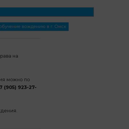
обучение вождению в г. Омск
рава на
ия можно по
+7 (905) 923-27-
ждения.