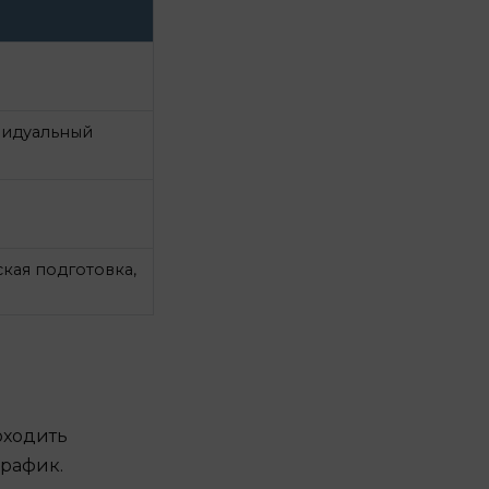
ивидуальный
кая подготовка,
оходить
график.