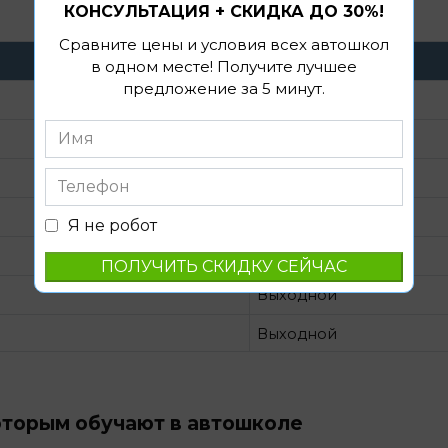
КОНСУЛЬТАЦИЯ + СКИДКА ДО 30%!
Сравните цены и условия всех автошкол
Время
в одном месте! Получите лучшее
предложение за 5 минут.
09:00-20:00
09:00-20:00
09:00-20:00
09:00-20:00
Я не робот
09:00-20:00
Выходной
Выходной
оторым обучают в автошколе