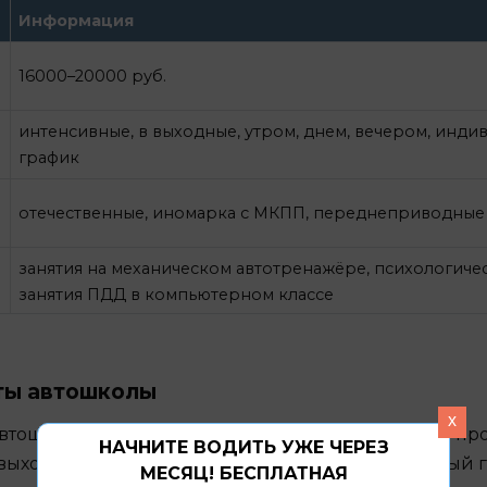
Информация
16000–20000 руб.
интенсивные, в выходные, утром, днем, вечером, инд
график
отечественные, иномарка с МКПП, переднеприводные
е
занятия на механическом автотренажёре, психологичес
занятия ПДД в компьютерном классе
ты автошколы
x
втошколы: пн-пт 9:00–20:00. Сами заниятия могут пр
НАЧНИТЕ ВОДИТЬ УЖЕ ЧЕРЕЗ
выходные, утром, днем, вечером, индивидуальный 
МЕСЯЦ! БЕСПЛАТНАЯ