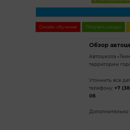
B - легковые авто
Онлайн обучение
Получить скидку
Обзор автош
Автошкола «Тех
территории гор
Уточнить все д
телефону:
+7 (38
08
.
Дополнительно 