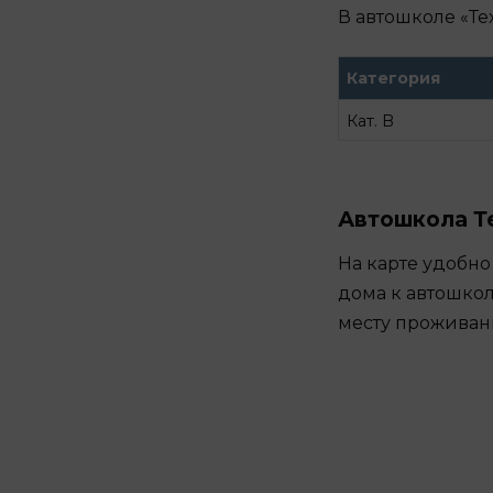
В автошколе «Те
Категория
Кат. B
Автошкола Те
На карте удобно
дома к автошкол
месту проживан