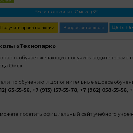
мобили
Все автошколы в Омске (35)
Цены на 
Получить права по акции
Вопрос автошколе
колы «Технопарк»
нопарк» обучает желающих получить водительские п
ода Омск.
етали по обучению и дополнительные адреса обучен
12) 63-55-56, +7 (913) 157-55-78, +7 (962) 058-55-56, 
можете посетить официальный сайт учебного учре