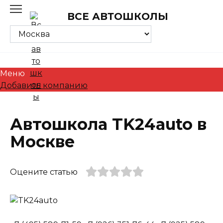
Skip
ВСЕ АВТОШКОЛЫ
to
content
Меню
Добавить компанию
Автошкола TK24auto в
Москве
Оцените статью