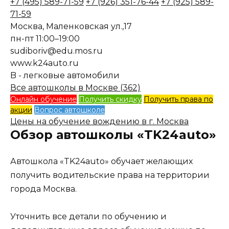
+7 (495) 589-71-59
+7 (926) 351-76-44
+7 (925) 589-
71-59
Москва, Маленковская ул.,17
пн-пт 11:00–19:00
sudiboriv@edu.mos.ru
www.k24auto.ru
B - легковые автомобили
Все автошколы в Москве (362)
Онлайн обучение
Получить скидку
Получить права по
акции
Вопрос автошколе
Цены на обучение вождению в г. Москва
Обзор автошколы «TK24auto»
Автошкола «TK24auto» обучает желающих
получить водительские права на территории
города Москва.
Уточнить все детали по обучению и