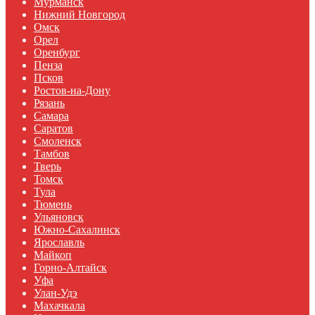
Мурманск
Нижний Новгород
Омск
Орел
Оренбург
Пенза
Псков
Ростов-на-Дону
Рязань
Самара
Саратов
Смоленск
Тамбов
Тверь
Томск
Тула
Тюмень
Ульяновск
Южно-Сахалинск
Ярославль
Майкоп
Горно-Алтайск
Уфа
Улан-Удэ
Махачкала