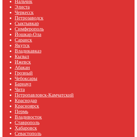
Нальчик
Элиста
Черкесск
Петрозаводск
Сыктывкар
Симферополь
Йошкар-Ола
Саранск
Якутск
Владикавказ
Кызыл
Ижевск
Абакан
Грозный
Чебоксары
Барнаул
Чита
Петропавловск-Камчатский
Краснодар
Красноярск
Пермь
Владивосток
Ставрополь
Хабаровск
Севастополь