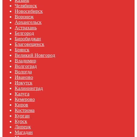
Казань
Челябинск
Новосибирск
Воронеж
Архангельск
Астрахань
Белгород
Биробиджан
Благовещенск
Брянск
Великий Новгород
Владимир
Волгоград
Вологда
Иваново
Иркутск
Калининград
Калуга
Кемерово
Киров
Кострома
Курган
Курск
Липецк
Магадан