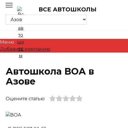
Skip
ВСЕ АВТОШКОЛЫ
to
content
Меню
Добавить компанию
Автошкола ВОА в
Азове
Оцените статью